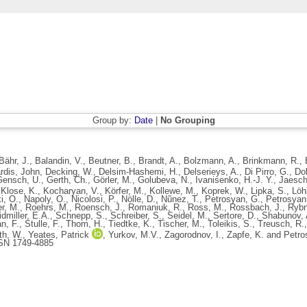
Group by:
Date
|
No Grouping
Bähr, J.
,
Balandin, V.
,
Beutner, B.
,
Brandt, A.
,
Bolzmann, A.
,
Brinkmann, R.
,
rdis, John
,
Decking, W.
,
Delsim-Hashemi, H.
,
Delserieys, A.
,
Di Pirro, G.
,
Do
Gensch, U.
,
Gerth, Ch.
,
Görler, M.
,
Golubeva, N.
,
Ivanisenko, H.-J. Y.
,
Jaesch
,
Klose, K.
,
Kocharyan, V.
,
Körfer, M.
,
Kollewe, M.
,
Koprek, W.
,
Lipka, S.
,
Löhl
i, O.
,
Napoly, O.
,
Nicolosi, P.
,
Nölle, D.
,
Nũnez, T.
,
Petrosyan, G.
,
Petrosyan,
er, M.
,
Roehrs, M.
,
Roensch, J.
,
Romaniuk, R.
,
Ross, M.
,
Rossbach, J.
,
Rybn
dmiller, E.A.
,
Schnepp, S.
,
Schreiber, S.
,
Seidel, M.
,
Sertore, D.
,
Shabunov, 
n, F.
,
Stulle, F.
,
Thom, H.
,
Tiedtke, K.
,
Tischer, M.
,
Toleikis, S.
,
Treusch, R.
th, W.
,
Yeates, Patrick
,
Yurkov, M.V.
,
Zagorodnov, I.
,
Zapfe, K.
and
Petro
SSN 1749-4885