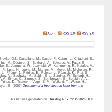
Atom
RSS 1.0
RSS 2.0
Brovko, O.I.
,
Castellano, M.
,
Castro, P.
,
Catani, L.
,
Chiadroni, E.
,
hlus, M.
,
Düsterer, S.
,
Eckhardt, A.
,
Edwards, A.
,
Faatz, B.
,
ke, E.
,
Jalmuzna, W.
,
Jezynski, W.
,
Kammering, R.
,
Katalev, V.
,
, F.
,
Luna, H.
,
Luong, M.
,
Martins, M.
,
Meyer, M.
,
Michelato, P.
,
 L.
,
Pflüger, J.
,
Plönjes, E.
,
Poletto, L.
,
Pozniak, K.
,
Prat, E.
,
ikov, V.
,
Sachwitz, M.
,
Saldin, E.L.
,
Sandner, W.
,
Schlarb, H.
,
A.V.
,
Simon, C.
,
Simrock, S.
,
Sombrowski, E.
,
Sorokin, A.A.
,
,
Trines, D.
,
Tsakov, I
,
Vogel, E. M.
,
Weiland, T.
,
Weise, H.
,
syan, B.
(2007)
Operation of a free electron laser from the
This list was generated on
Thu Aug 6 17:55:35 2026 UTC
.