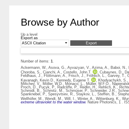
Browse by Author
Up a level
Export as
Number of items:
1
.
Ackermann, W.
,
Asova, G.
,
Ayvazyan, V.
,
Azima, A.
,
Baboi, N.
,
Choroba, S.
,
Cianchi, A.
,
Costello, John T.
,
Cubaynes, D.
,
Da
Feldhaus, J.
,
Flöttmann, A.
,
Frisch, J.
,
Fröhlich, L.
,
Garvey, T.
,
Kavanagh, Kevin D.
,
Kennedy, Eugene T.
,
Khodyachykh, S.
Miltchev, V.
,
Möller, W.D.
,
Monaco, L.
,
Müller, W.F.O.
,
Napieralsk
Proch, D.
,
Pucyk, P.
,
Radcliffe, P.
,
Redlin, H.
,
Rehlich, K.
,
Richt
Schmidt, B.
,
Schmitz, M.
,
Schmüser, P.
,
Schneider, J.R.
,
Schnei
Spanknebel, P.
,
Spesyvtsev, R.
,
Staykov, L.
,
Steffen, B.
,
Stepha
Wellhöfer, M.
,
Wendt, M.
,
Will, I.
,
Winter, A.
,
Wittenburg, K.
,
Wur
extreme ultraviolet to the water window.
Nature Photonics, 1 . I