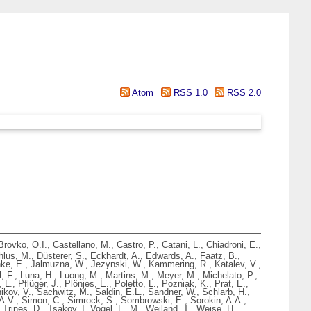
Atom
RSS 1.0
RSS 2.0
Brovko, O.I.
,
Castellano, M.
,
Castro, P.
,
Catani, L.
,
Chiadroni, E.
,
hlus, M.
,
Düsterer, S.
,
Eckhardt, A.
,
Edwards, A.
,
Faatz, B.
,
ke, E.
,
Jalmuzna, W.
,
Jezynski, W.
,
Kammering, R.
,
Katalev, V.
,
, F.
,
Luna, H.
,
Luong, M.
,
Martins, M.
,
Meyer, M.
,
Michelato, P.
,
 L.
,
Pflüger, J.
,
Plönjes, E.
,
Poletto, L.
,
Pozniak, K.
,
Prat, E.
,
ikov, V.
,
Sachwitz, M.
,
Saldin, E.L.
,
Sandner, W.
,
Schlarb, H.
,
A.V.
,
Simon, C.
,
Simrock, S.
,
Sombrowski, E.
,
Sorokin, A.A.
,
,
Trines, D.
,
Tsakov, I
,
Vogel, E. M.
,
Weiland, T.
,
Weise, H.
,