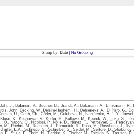
Group by:
Date
|
No Grouping
Bähr, J.
,
Balandin, V.
,
Beutner, B.
,
Brandt, A.
,
Bolzmann, A.
,
Brinkmann, R.
,
rdis, John
,
Decking, W.
,
Delsim-Hashemi, H.
,
Delserieys, A.
,
Di Pirro, G.
,
Do
Gensch, U.
,
Gerth, Ch.
,
Görler, M.
,
Golubeva, N.
,
Ivanisenko, H.-J. Y.
,
Jaesch
,
Klose, K.
,
Kocharyan, V.
,
Körfer, M.
,
Kollewe, M.
,
Koprek, W.
,
Lipka, S.
,
Löhl
i, O.
,
Napoly, O.
,
Nicolosi, P.
,
Nölle, D.
,
Nũnez, T.
,
Petrosyan, G.
,
Petrosyan,
er, M.
,
Roehrs, M.
,
Roensch, J.
,
Romaniuk, R.
,
Ross, M.
,
Rossbach, J.
,
Rybn
dmiller, E.A.
,
Schnepp, S.
,
Schreiber, S.
,
Seidel, M.
,
Sertore, D.
,
Shabunov, 
n, F.
,
Stulle, F.
,
Thom, H.
,
Tiedtke, K.
,
Tischer, M.
,
Toleikis, S.
,
Treusch, R.