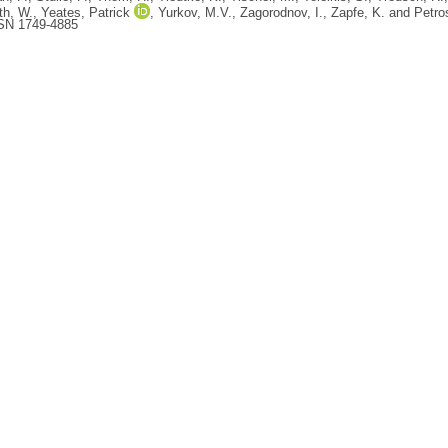
th, W.
,
Yeates, Patrick
,
Yurkov, M.V.
,
Zagorodnov, I.
,
Zapfe, K.
and
Petro
SSN 1749-4885