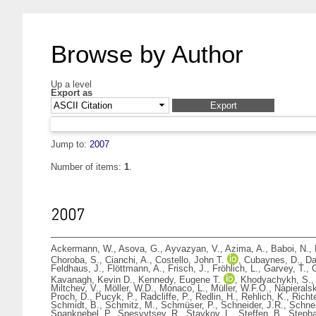
Browse by Author
Up a level
Export as
Jump to:
2007
Number of items:
1
.
2007
Ackermann, W.
,
Asova, G.
,
Ayvazyan, V.
,
Azima, A.
,
Baboi, N.
,
Choroba, S.
,
Cianchi, A.
,
Costello, John T.
,
Cubaynes, D.
,
Da
Feldhaus, J.
,
Flöttmann, A.
,
Frisch, J.
,
Fröhlich, L.
,
Garvey, T.
,
Kavanagh, Kevin D.
,
Kennedy, Eugene T.
,
Khodyachykh, S.
Miltchev, V.
,
Möller, W.D.
,
Monaco, L.
,
Müller, W.F.O.
,
Napieralsk
Proch, D.
,
Pucyk, P.
,
Radcliffe, P.
,
Redlin, H.
,
Rehlich, K.
,
Richt
Schmidt, B.
,
Schmitz, M.
,
Schmüser, P.
,
Schneider, J.R.
,
Schnei
Spanknebel, P.
,
Spesyvtsev, R.
,
Staykov, L.
,
Steffen, B.
,
Stepha