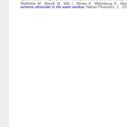
Wellhöfer, M.
,
Wendt, M.
,
Will, I.
,
Winter, A.
,
Wittenburg, K.
,
Wur
extreme ultraviolet to the water window.
Nature Photonics, 1 . I